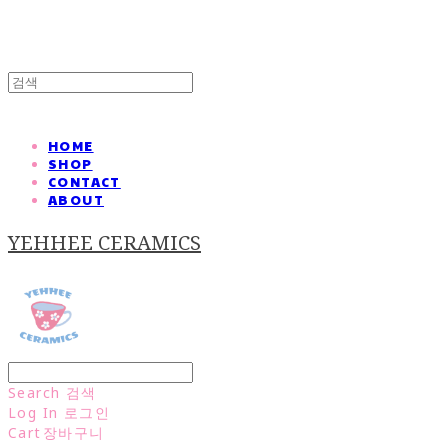
HOME
SHOP
CONTACT
ABOUT
YEHHEE CERAMICS
Search
검색
Log In
로그인
Cart
장바구니