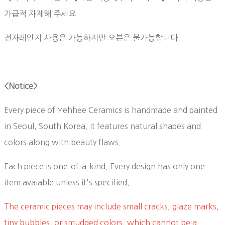
가급적 자제해 주세요.
전자레인지 사용은 가능하지만 오븐은 불가능합니다.
<Notice>
Every piece of Yehhee Ceramics is handmade and painted
in Seoul, South Korea. It features natural shapes and
colors along with beauty flaws.
Each piece is one-of-a-kind. Every design has only one
item avaiable unless it's specified.
The ceramic pieces may include small cracks, glaze marks,
tiny bubbles, or smudged colors, which cannot be a