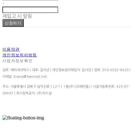
-
재입고 시 알림
신청하기
이용약관
개인정보처리방침
사업자정보확인
상호: 예히세라믹스 | 대표: 김서년 | 개인정보관리책임자: 김서년 | 전화: 010-4582-6429 |
이메일: kiseny@hanmail.net
주소: 서울특별시 강북구 삼각산로 122-11 1층(유니크헤어옆) | 사업자등록번호:
423-67-
00467
| 호스팅제공자: (주)식스샵