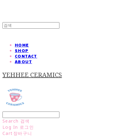
HOME
SHOP
CONTACT
ABOUT
YEHHEE CERAMICS
Search
검색
Log In
로그인
Cart
장바구니