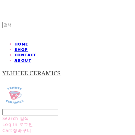
HOME
SHOP
CONTACT
ABOUT
YEHHEE CERAMICS
Search
검색
Log In
로그인
Cart
장바구니