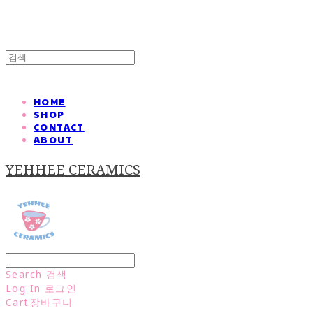
HOME
SHOP
CONTACT
ABOUT
YEHHEE CERAMICS
Search
검색
Log In
로그인
Cart
장바구니