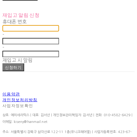
재입고 알림 신청
휴대폰 번호
-
-
재입고 시 알림
신청하기
이용약관
개인정보처리방침
사업자정보확인
상호: 예히세라믹스 | 대표: 김서년 | 개인정보관리책임자: 김서년 | 전화: 010-4582-6429 |
이메일: kiseny@hanmail.net
주소: 서울특별시 강북구 삼각산로 122-11 1층(유니크헤어옆) | 사업자등록번호:
423-67-