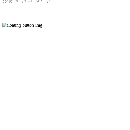
00467
| 호스팅제공자: (주)식스샵